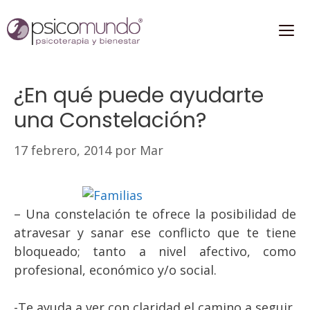
Saltar
al
contenido
ME
¿En qué puede ayudarte
una Constelación?
17 febrero, 2014
por
Mar
– Una constelación te ofrece la posibilidad de
atravesar y sanar ese conflicto que te tiene
bloqueado; tanto a nivel afectivo, como
profesional, económico y/o social.
-Te ayuda a ver con claridad el camino a seguir,