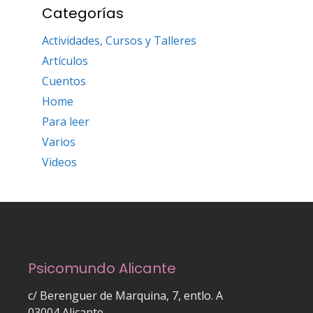
Categorías
Actividades, Cursos y Talleres
Artículos
Cuentos
Home
Para leer
Varios
Videos
Psicomundo Alicante
c/ Berenguer de Marquina, 7, entlo. A
03004 Alicante